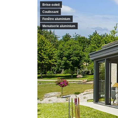
Brise-soleil
Coulissant
Fenêtre aluminium
Menuiserie aluminium