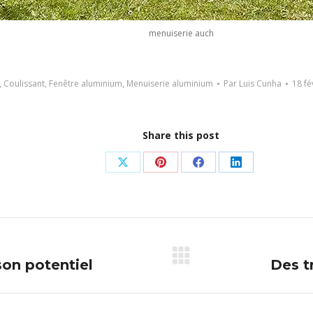
menuiserie auch
,
Coulissant
,
Fenêtre aluminium
,
Menuiserie aluminium
Par
Luis Cunha
18 fé
Share this post
Partager
Partager
Partager
Partager
sur
sur
sur
sur
X
Pinterest
Facebook
LinkedIn
son potentiel
Des t
Article
suivant
: