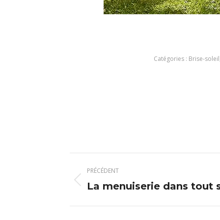
Catégories :
Brise-soleil
Navigation
PRÉCÉDENT
article
La menuiserie dans tout 
Article
précédent
: