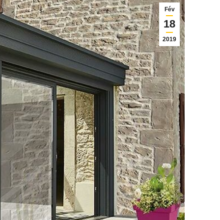
Fév
18
2019