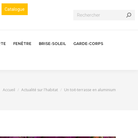
Catalogue
Recherche
:
RTE
FENÊTRE
BRISE-SOLEIL
GARDE-CORPS
Vous êtes ici :
Accueil
Actualité sur l'habitat
Un toit-terrasse en aluminium