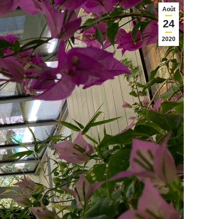
Août
24
2020