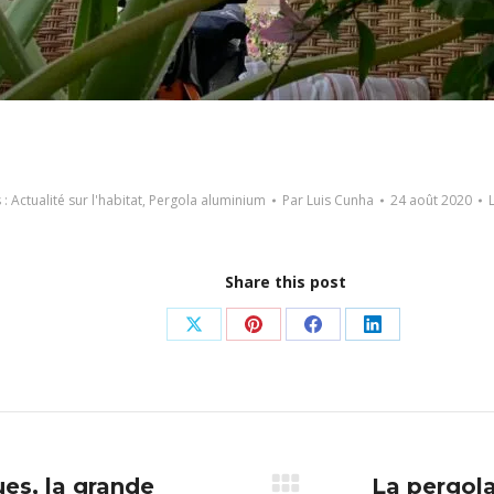
 :
Actualité sur l'habitat
,
Pergola aluminium
Par
Luis Cunha
24 août 2020
Share this post
Partager
Partager
Partager
Partager
sur
sur
sur
sur
X
Pinterest
Facebook
LinkedIn
es, la grande
La pergol