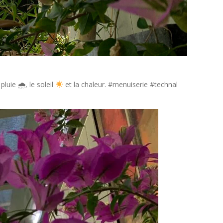
pluie 🌧, le soleil
et la chaleur. #menuiserie #technal