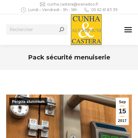
cunha.castera@wanadoo.fr
Lundi – Vendredi - 9h - 18h
05 62 61 83 39
Recherche
:
Pack sécurité menuiserie
Vous êtes ici :
Pergola aluminium
Sep
15
2017