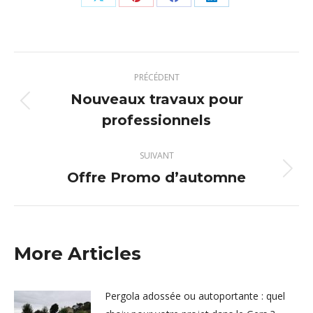
Partager
Partager
Partager
Partager
sur
sur
sur
sur
X
Pinterest
Facebook
LinkedIn
Navigation
PRÉCÉDENT
article
Nouveaux travaux pour
Article
professionnels
précédent
:
SUIVANT
Offre Promo d’automne
Article
suivant
:
More Articles
Pergola adossée ou autoportante : quel