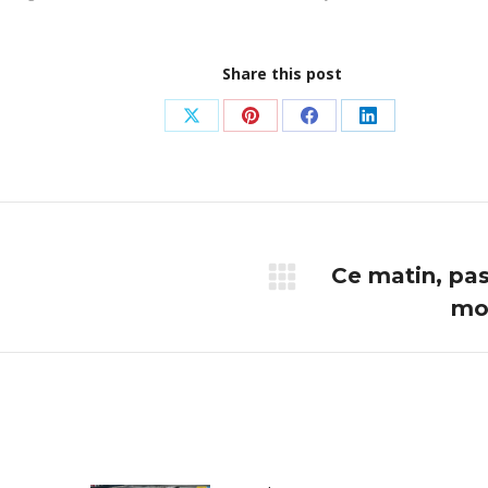
Share this post
Partager
Partager
Partager
Partager
sur
sur
sur
sur
X
Pinterest
Facebook
LinkedIn
Ce matin, pas
Article
mo
suivant
: