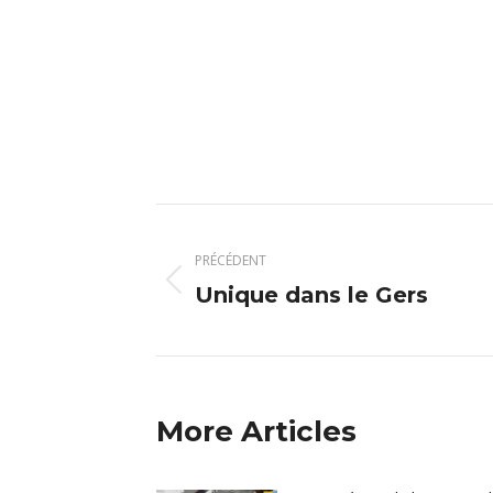
Navigation
article
PRÉCÉDENT
Unique dans le Gers
Article
précédent
:
More Articles