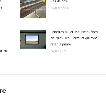
le
Pas de titre
re
24 juillet 2026
e
Fenêtres alu et MaPrimeRénov’
en 2026 : les 5 erreurs qui font
rater la prime
s les
24 juin 2026
re