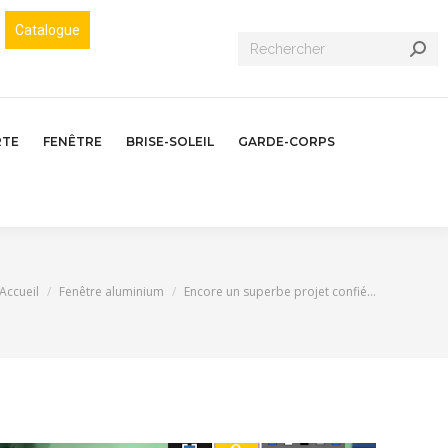
Catalogue
Recherche
:
RTE
FENÊTRE
BRISE-SOLEIL
GARDE-CORPS
Vous êtes ici :
Accueil
Fenêtre aluminium
Encore un superbe projet confié…