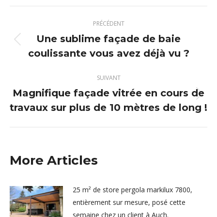
X
Pinterest
Facebook
LinkedIn
Navigation
PRÉCÉDENT
article
Une sublime façade de baie
Article
coulissante vous avez déjà vu ?
précédent
:
SUIVANT
Magnifique façade vitrée en cours de
Article
travaux sur plus de 10 mètres de long !
suivant
:
More Articles
25 m² de store pergola markilux 7800,
entièrement sur mesure, posé cette
semaine chez un client à Auch.