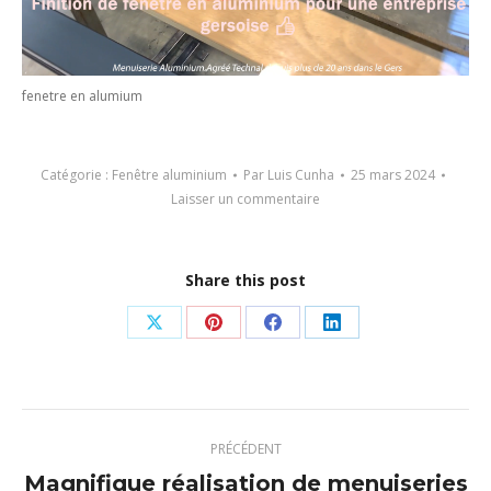
fenetre en alumium
Catégorie :
Fenêtre aluminium
Par
Luis Cunha
25 mars 2024
Laisser un commentaire
Share this post
Partager
Partager
Partager
Partager
sur
sur
sur
sur
X
Pinterest
Facebook
LinkedIn
Navigation
PRÉCÉDENT
article
Magnifique réalisation de menuiseries