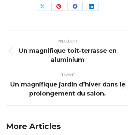
Partager
Partager
Partager
Partager
sur
sur
sur
sur
X
Pinterest
Facebook
LinkedIn
Navigation
PRÉCÉDENT
article
Un magnifique toit-terrasse en
Article
aluminium
précédent
:
SUIVANT
Un magnifique jardin d’hiver dans le
Article
prolongement du salon.
suivant
:
More Articles