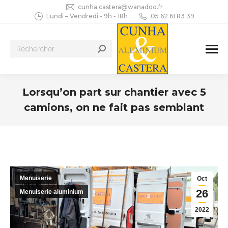
cunha.castera@wanadoo.fr
Lundi – Vendredi - 9h - 18h
05 62 61 83 39
Recherche
:
Lorsqu’on part sur chantier avec 5
camions, on ne fait pas semblant
Vous êtes ici :
Menuiserie
Oct
26
Menuiserie aluminium
2022