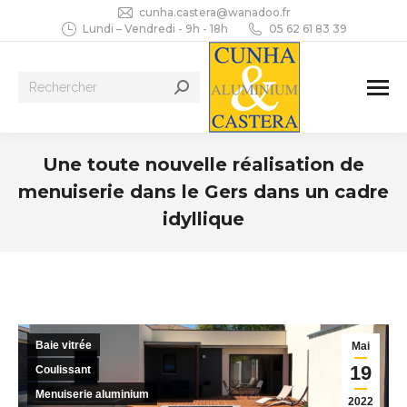
cunha.castera@wanadoo.fr
Lundi – Vendredi - 9h - 18h
05 62 61 83 39
Recherche
:
Une toute nouvelle réalisation de
menuiserie dans le Gers dans un cadre
idyllique
Vous êtes ici :
Baie vitrée
Mai
19
Coulissant
Menuiserie aluminium
2022