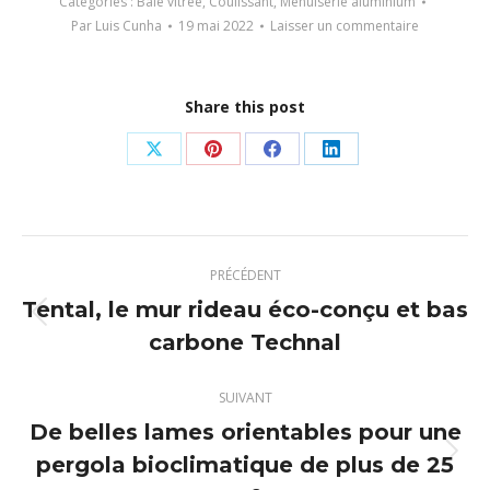
Catégories :
Baie vitrée
,
Coulissant
,
Menuiserie aluminium
Par
Luis Cunha
19 mai 2022
Laisser un commentaire
Share this post
Partager
Partager
Partager
Partager
sur
sur
sur
sur
X
Pinterest
Facebook
LinkedIn
Navigation
PRÉCÉDENT
article
Tental, le mur rideau éco-conçu et bas
Article
carbone Technal
précédent
:
SUIVANT
De belles lames orientables pour une
pergola bioclimatique de plus de 25
Article