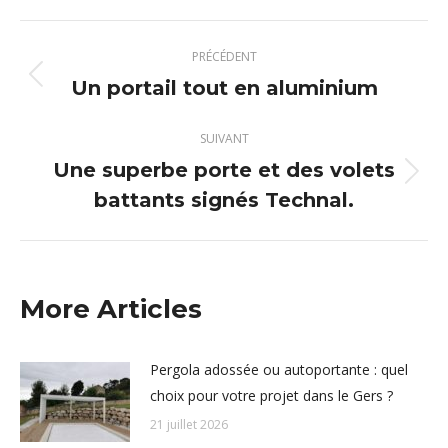
X
Pinterest
Facebook
LinkedIn
Navigation
PRÉCÉDENT
article
Un portail tout en aluminium
Article
précédent
:
SUIVANT
Une superbe porte et des volets
Article
battants signés Technal.
suivant
:
More Articles
Pergola adossée ou autoportante : quel
choix pour votre projet dans le Gers ?
21 juillet 2026