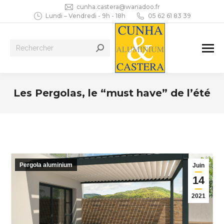
cunha.castera@wanadoo.fr
Lundi – Vendredi - 9h - 18h
05 62 61 83 39
Recherche
:
Les Pergolas, le “must have” de l’été
Vous êtes ici :
Pergola aluminium
Juin
14
2021