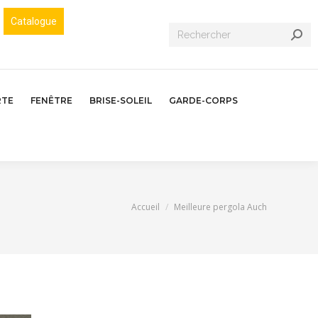
Catalogue
Recherche
:
RTE
FENÊTRE
BRISE-SOLEIL
GARDE-CORPS
Vous êtes ici :
Accueil
Meilleure pergola Auch