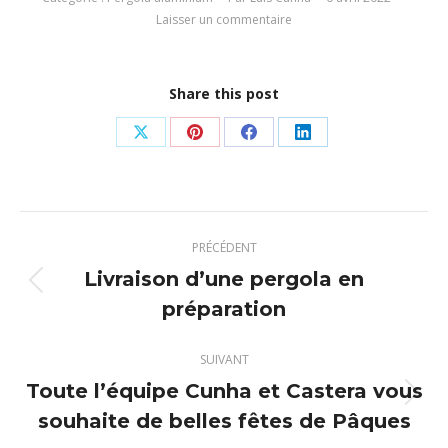
Laisser un commentaire
Share this post
Partager
Partager
Partager
Partager
sur
sur
sur
sur
X
Pinterest
Facebook
LinkedIn
Navigation
PRÉCÉDENT
article
Livraison d’une pergola en
Article
préparation
précédent
:
SUIVANT
Toute l’équipe Cunha et Castera vous
Article
souhaite de belles fêtes de Pâques
suivant