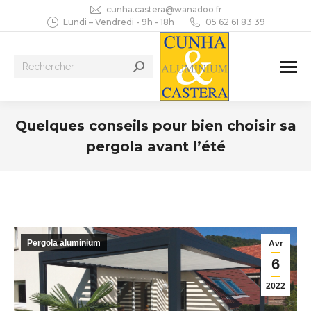
cunha.castera@wanadoo.fr
Lundi – Vendredi - 9h - 18h
05 62 61 83 39
Recherche
:
Quelques conseils pour bien choisir sa
pergola avant l’été
Vous êtes ici :
Pergola aluminium
Avr
6
2022