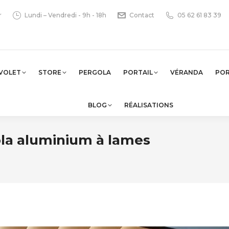
r
Lundi – Vendredi - 9h - 18h
Contact
05 62 61 83 39
VOLET
STORE
PERGOLA
PORTAIL
VÉRANDA
PO
BLOG
RÉALISATIONS
la aluminium à lames
Vo