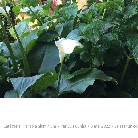
Catégorie :
Pergola aluminium
Par
Luis Cunha
5 mai 2022
Laisser un c