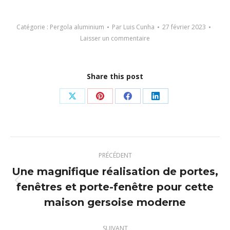
Catégorie :
Pergola aluminium
Par
Luis Cunha
27 février 2023
Laisser un commentaire
Share this post
Partager
Partager
Partager
Partager
sur
sur
sur
sur
X
Pinterest
Facebook
LinkedIn
Navigation
PRÉCÉDENT
article
Une magnifique réalisation de portes,
fenêtres et porte-fenêtre pour cette
Article
précédent
maison gersoise moderne
:
SUIVANT