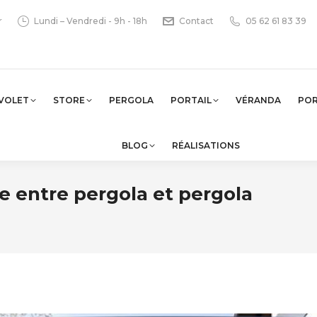
r
Lundi – Vendredi - 9h - 18h
Contact
05 62 61 83 39
VOLET
STORE
PERGOLA
PORTAIL
VÉRANDA
PO
BLOG
RÉALISATIONS
ce entre pergola et pergola