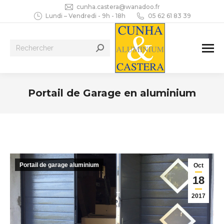
cunha.castera@wanadoo.fr
Lundi – Vendredi - 9h - 18h
05 62 61 83 39
Recherche
:
Portail de Garage en aluminium
Vous êtes ici :
Portail de garage aluminium
Oct
18
2017