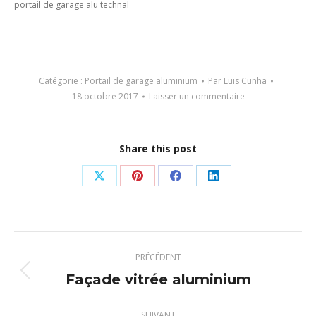
portail de garage alu technal
Catégorie :
Portail de garage aluminium
Par
Luis Cunha
18 octobre 2017
Laisser un commentaire
Share this post
Partager
Partager
Partager
Partager
sur
sur
sur
sur
X
Pinterest
Facebook
LinkedIn
Navigation
PRÉCÉDENT
article
Façade vitrée aluminium
Article
précédent
:
SUIVANT