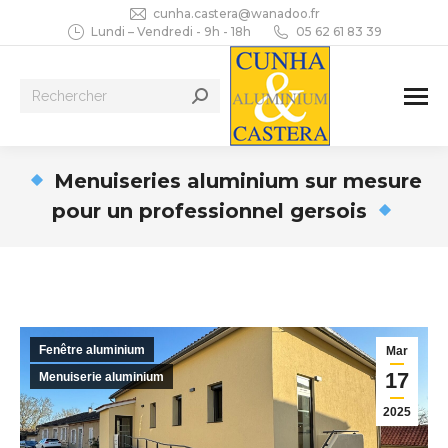
cunha.castera@wanadoo.fr
Lundi – Vendredi - 9h - 18h
05 62 61 83 39
Recherche
:
Menuiseries aluminium sur mesure
pour un professionnel gersois
Vous êtes ici :
Fenêtre aluminium
Mar
17
Menuiserie aluminium
2025