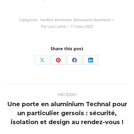
Catégories :
Fenêtre aluminium
,
Menuiserie aluminium
Par
Luis Cunha
17 mars 2025
Share this post
Partager
Partager
Partager
Partager
sur
sur
sur
sur
X
Pinterest
Facebook
LinkedIn
Navigation
PRÉCÉDENT
article
Une porte en aluminium Technal pour
un particulier gersois : sécurité,
Article
précédent
isolation et design au rendez-vous !
: