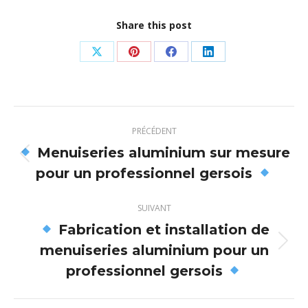
Share this post
Partager
Partager
Partager
Partager
sur
sur
sur
sur
X
Pinterest
Facebook
LinkedIn
Navigation
PRÉCÉDENT
article
Menuiseries aluminium sur mesure
Article
pour un professionnel gersois
précédent
:
SUIVANT
Fabrication et installation de
menuiseries aluminium pour un
Article
suivant
professionnel gersois
: