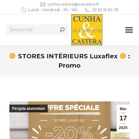
cunha.castera@wanadoo.fr
Lundi – Vendredi - 9h - 18h
05 62 61 83 39
Recherche
:
STORES INTÉRIEURS Luxaflex
:
Promo
Vous êtes ici :
Pergola aluminium
Mar
17
2025