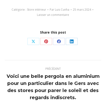
Catégorie :
Store intérieur
Par
Luis Cunha
25 mars 2024
Laisser un commentaire
Share this post
Partager
Partager
Partager
Partager
sur
sur
sur
sur
X
Pinterest
Facebook
LinkedIn
Navigation
PRÉCÉDENT
article
Voici une belle pergola en aluminium
pour un particulier dans le Gers avec
Article
des stores pour parer le soleil et des
précédent
regards indiscrets.
: