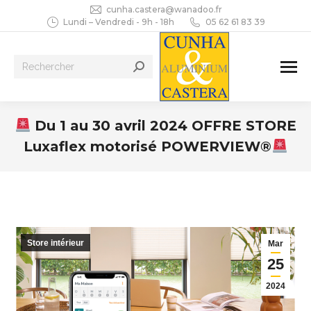
cunha.castera@wanadoo.fr
Lundi – Vendredi - 9h - 18h
05 62 61 83 39
Recherche
:
Du 1 au 30 avril 2024 OFFRE STORE
Luxaflex motorisé POWERVIEW®
Vous êtes ici :
Store intérieur
Mar
25
2024