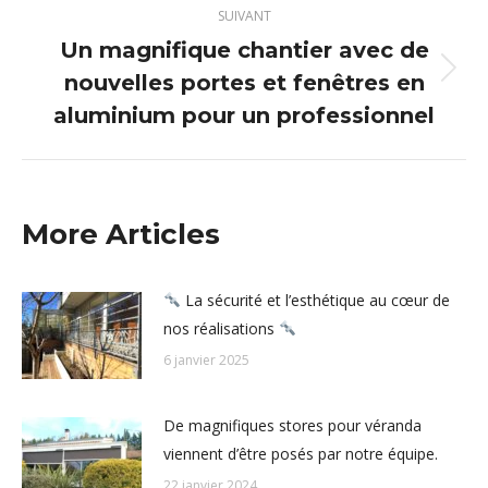
SUIVANT
Un magnifique chantier avec de
nouvelles portes et fenêtres en
Article
suivant
aluminium pour un professionnel
:
More Articles
La sécurité et l’esthétique au cœur de
nos réalisations
6 janvier 2025
De magnifiques stores pour véranda
viennent d’être posés par notre équipe.
22 janvier 2024