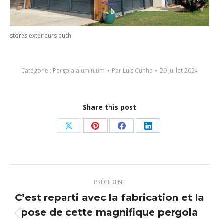
stores exterieurs auch
Catégorie :
Pergola aluminium
Par
Luis Cunha
29 juillet 2024
Share this post
Partager
Partager
Partager
Partager
sur
sur
sur
sur
X
Pinterest
Facebook
LinkedIn
Navigation
PRÉCÉDENT
article
C’est reparti avec la fabrication et la
pose de cette magnifique pergola
Article