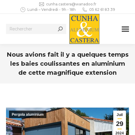
cunha.castera@wanadoo.fr
Lundi – Vendredi - 9h - 18h
05 62 61 83 39
Recherche
:
Nous avions fait il y a quelques temps
les baies coulissantes en aluminium
de cette magnifique extension
Vous êtes ici :
Pergola aluminium
Juil
29
2024