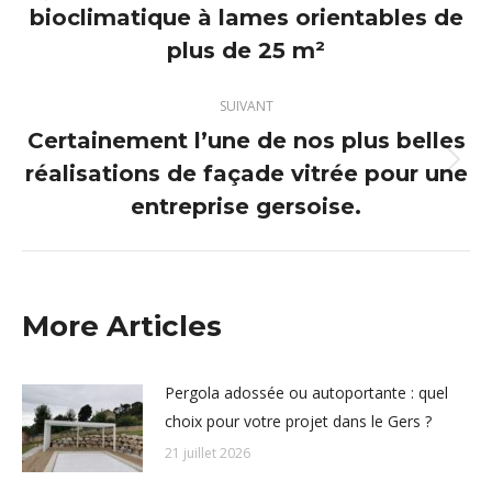
bioclimatique à lames orientables de
précédent
plus de 25 m²
:
SUIVANT
Certainement l’une de nos plus belles
réalisations de façade vitrée pour une
Article
suivant
entreprise gersoise.
:
More Articles
Pergola adossée ou autoportante : quel
choix pour votre projet dans le Gers ?
21 juillet 2026