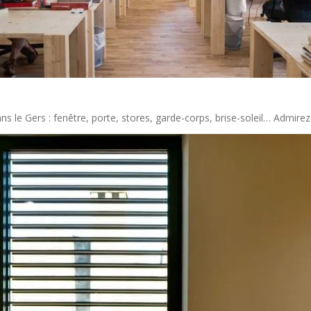
 le Gers : fenêtre, porte, stores, garde-corps, brise-soleil… Admirez 