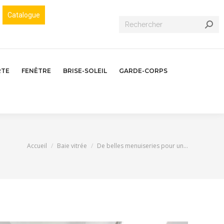
Catalogue
Recherche
:
RTE
FENÊTRE
BRISE-SOLEIL
GARDE-CORPS
Vous êtes ici :
Accueil
Baie vitrée
De belles menuiseries pour un…