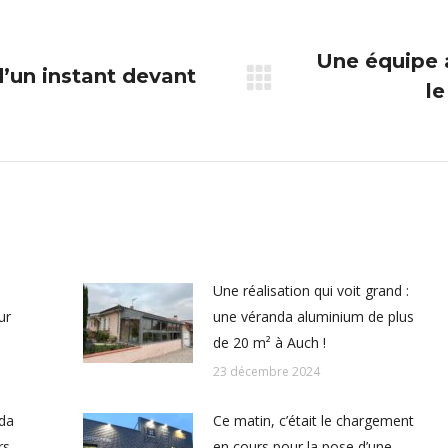
Une équipe 
’un instant devant
le
Article
suivant
:
Une réalisation qui voit grand :
ur
une véranda aluminium de plus
de 20 m² à Auch !
23 décembre 2024
nda
Ce matin, c’était le chargement
rs
en cours pour la pose d’une