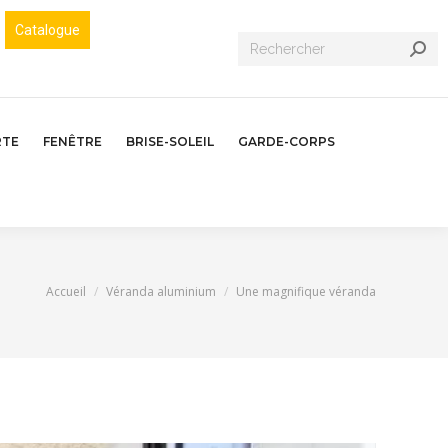
Catalogue
Recherche
:
RTE
FENÊTRE
BRISE-SOLEIL
GARDE-CORPS
Vous êtes ici :
Accueil
Véranda aluminium
Une magnifique véranda