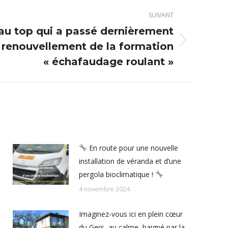
SUIVANT
au top qui a passé dernièrement
 renouvellement de la formation
« échafaudage roulant »
En route pour une nouvelle
installation de véranda et d’une
pergola bioclimatique !
4 novembre 2024
Imaginez-vous ici en plein cœur
du Gers, au calme, baigné par la