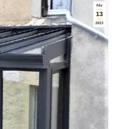
Fév
13
2023