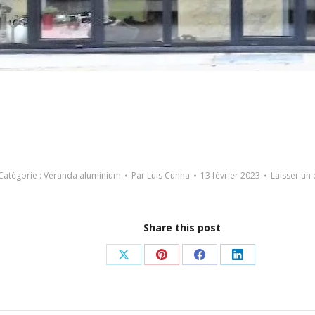
Catégorie :
Véranda aluminium
Par
Luis Cunha
13 février 2023
Laisser un
Share this post
Partager
Partager
Partager
Partager
sur
sur
sur
sur
X
Pinterest
Facebook
LinkedIn