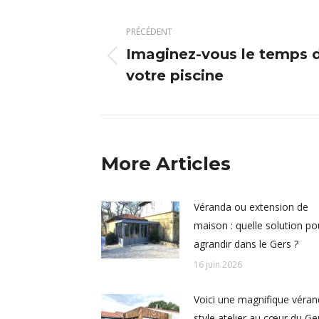
Navigation
article
PRÉCÉDENT
Imaginez-vous le temps d
Article
votre piscine
précédent
:
More Articles
Véranda ou extension de
maison : quelle solution po
agrandir dans le Gers ?
16 juin 2026
Voici une magnifique véra
style atelier au cœur du Ge