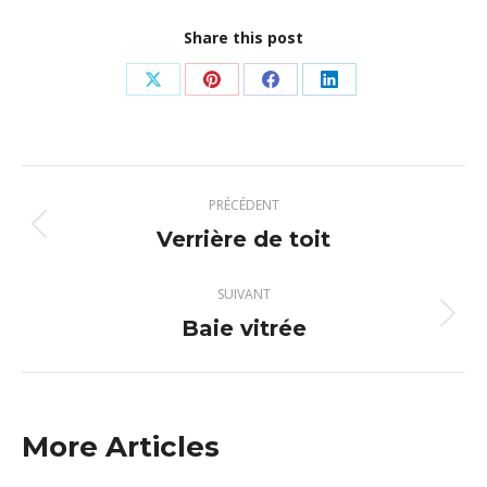
Share this post
Partager
Partager
Partager
Partager
sur
sur
sur
sur
X
Pinterest
Facebook
LinkedIn
Navigation
PRÉCÉDENT
article
Verrière de toit
Article
précédent
:
SUIVANT
Baie vitrée
Article
suivant
:
More Articles