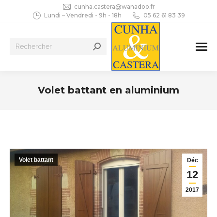
cunha.castera@wanadoo.fr
Lundi – Vendredi - 9h - 18h
05 62 61 83 39
Recherche
:
Volet battant en aluminium
Vous êtes ici :
Volet battant
Déc
12
2017