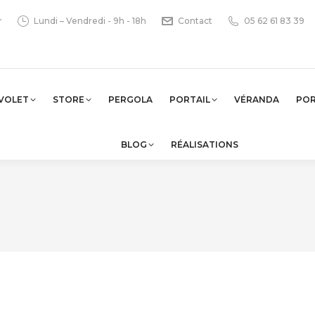
r
Lundi – Vendredi - 9h - 18h
Contact
05 62 61 83 39
VOLET
STORE
PERGOLA
PORTAIL
VÉRANDA
PO
BLOG
RÉALISATIONS