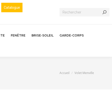
Catalogue
Recherche
:
RTE
FENÊTRE
BRISE-SOLEIL
GARDE-CORPS
Vous êtes ici :
Accueil
Volet Menville