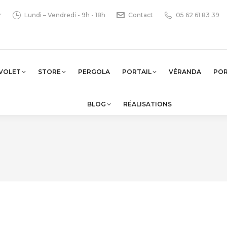
r
Lundi – Vendredi - 9h - 18h
Contact
05 62 61 83 39
VOLET
STORE
PERGOLA
PORTAIL
VÉRANDA
PO
BLOG
RÉALISATIONS