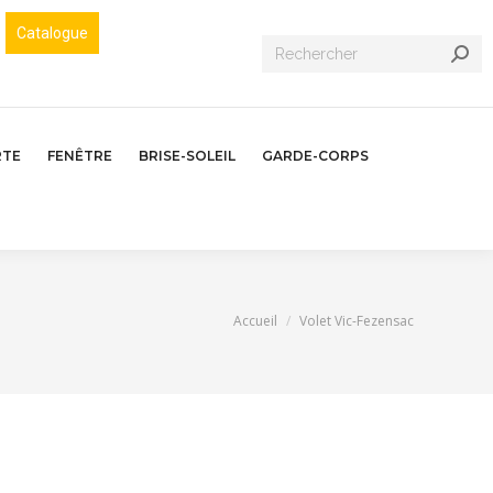
Catalogue
Recherche
:
RTE
FENÊTRE
BRISE-SOLEIL
GARDE-CORPS
Vous êtes ici :
Accueil
Volet Vic-Fezensac