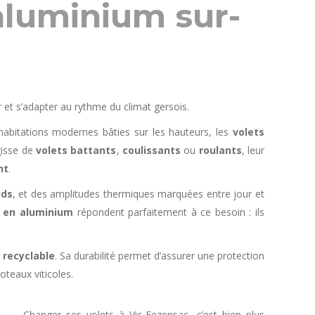
aluminium sur-
r et s’adapter au rythme du climat gersois.
habitations modernes bâties sur les hauteurs, les
volets
agisse de
volets battants
,
coulissants
ou
roulants
, leur
nt
.
ids
, et des amplitudes thermiques marquées entre jour et
 en aluminium
répondent parfaitement à ce besoin : ils
t recyclable
. Sa durabilité permet d’assurer une protection
oteaux viticoles.
Changer ses volets à Vic-Fezensac, c’est bien plus