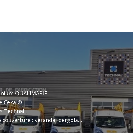
minium QUALIMARIE
ié Cekal®
ts Technal
 couverture : véranda, pergola…