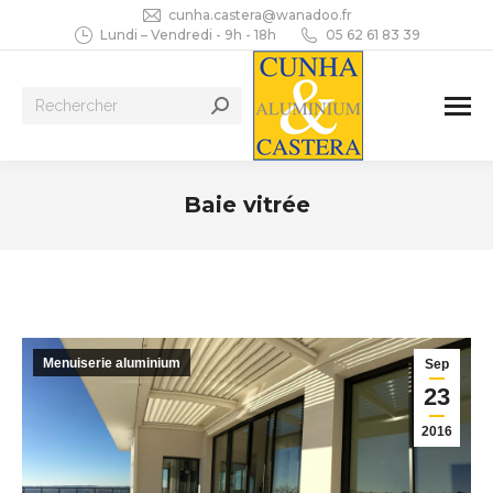
cunha.castera@wanadoo.fr
Lundi – Vendredi - 9h - 18h
05 62 61 83 39
Recherche
:
Baie vitrée
Vous êtes ici :
Menuiserie aluminium
Sep
23
2016