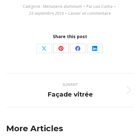
Catégorie :
Menuiserie aluminium
Par
Luis Cunha
23 septembre 2016
Laisser un commentaire
Share this post
Partager
Partager
Partager
Partager
sur
sur
sur
sur
X
Pinterest
Facebook
LinkedIn
Navigation
SUIVANT
article
Façade vitrée
Article
suivant
:
More Articles