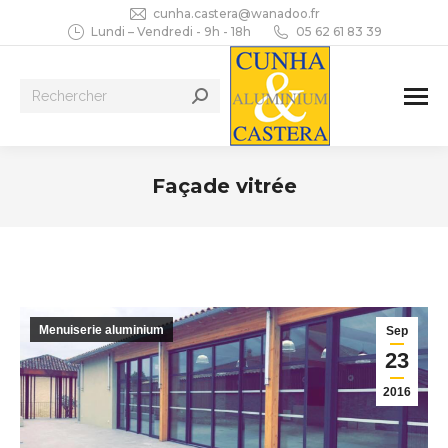
cunha.castera@wanadoo.fr
Lundi – Vendredi - 9h - 18h
05 62 61 83 39
Recherche
:
Façade vitrée
Vous êtes ici :
Menuiserie aluminium
Sep
23
2016