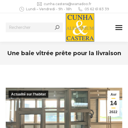
cunha.castera@wanadoo.fr
Lundi – Vendredi - 9h - 18h
05 62 61 83 39
Recherche
:
Une baie vitrée prête pour la livraison
Vous êtes ici :
Actualité sur l'habitat
Avr
14
2022