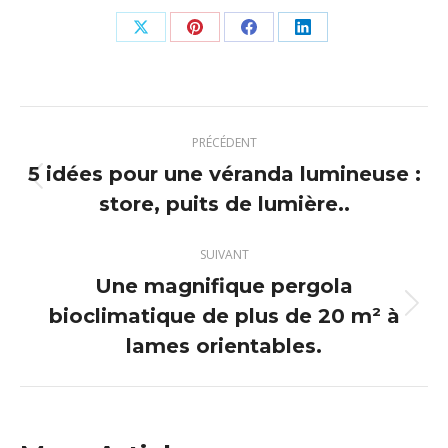
Partager
Partager
Partager
Partager
sur
sur
sur
sur
X
Pinterest
Facebook
LinkedIn
Navigation
PRÉCÉDENT
article
5 idées pour une véranda lumineuse :
Article
store, puits de lumière..
précédent
:
SUIVANT
Une magnifique pergola
bioclimatique de plus de 20 m² à
Article
suivant
lames orientables.
: