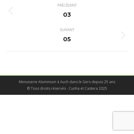
Navigation
PRÉCÉDENT
album
03
Album
précédent
:
SUIVANT
05
Album
suivant
:
Menuiserie Aluminium à Auch dans le Gers depuis 25 ans
© Tous droits réservés - Cunha et Castera 2025