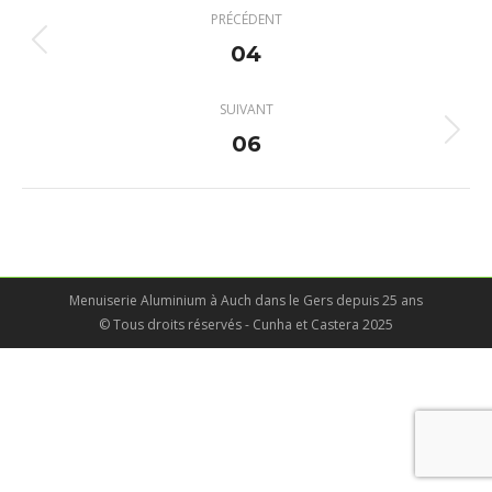
Navigation
PRÉCÉDENT
album
04
Album
précédent
:
SUIVANT
06
Album
suivant
:
Menuiserie Aluminium à Auch dans le Gers depuis 25 ans
© Tous droits réservés - Cunha et Castera 2025