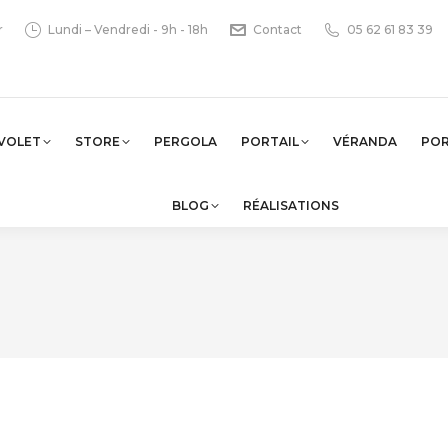
r
Lundi – Vendredi - 9h - 18h
Contact
05 62 61 83 39
VOLET
STORE
PERGOLA
PORTAIL
VÉRANDA
PO
BLOG
RÉALISATIONS