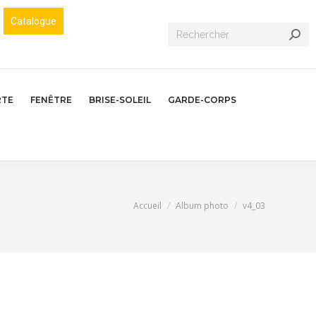
Catalogue
Recherche
:
RTE
FENÊTRE
BRISE-SOLEIL
GARDE-CORPS
Vous êtes ici :
Accueil
Album photo
v4_03