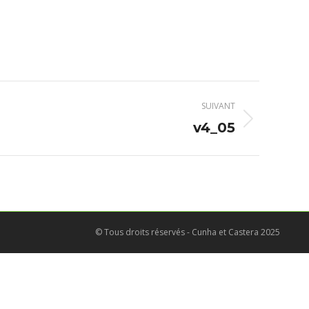
SUIVANT
v4_05
© Tous droits réservés - Cunha et Castera 2025