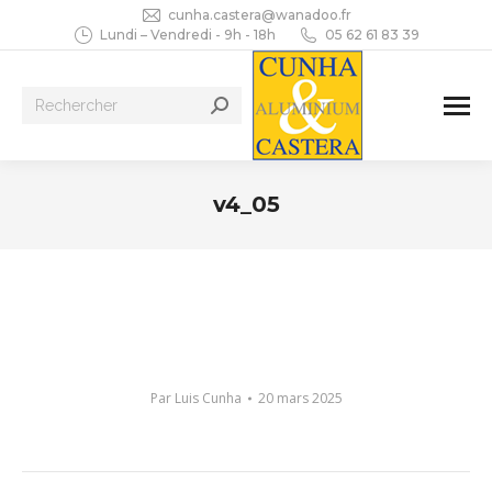
cunha.castera@wanadoo.fr
Lundi – Vendredi - 9h - 18h
05 62 61 83 39
Recherche
:
v4_05
Vous êtes ici :
Par
Luis Cunha
20 mars 2025