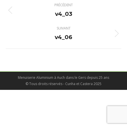
Navigation
PRÉCÉDENT
album
v4_03
Album
précédent
:
SUIVANT
v4_06
Album
suivant
:
Menuiserie Aluminium à Auch dans le Gers depuis 25 ans
© Tous droits réservés - Cunha et Castera 2025