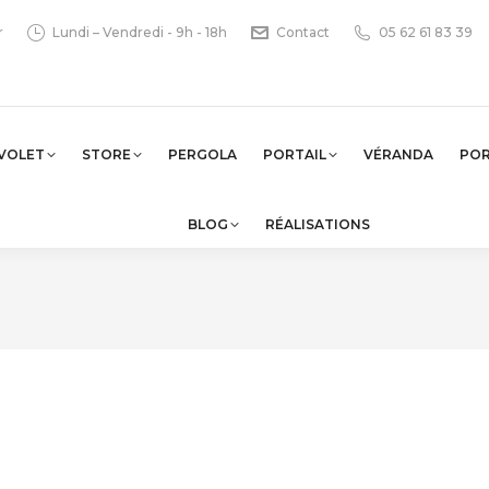
r
Lundi – Vendredi - 9h - 18h
Contact
05 62 61 83 39
VOLET
STORE
PERGOLA
PORTAIL
VÉRANDA
PO
BLOG
RÉALISATIONS