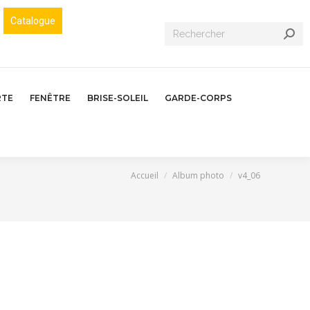
Catalogue
Recherche
:
RTE
FENÊTRE
BRISE-SOLEIL
GARDE-CORPS
Vous êtes ici :
Accueil
Album photo
v4_06