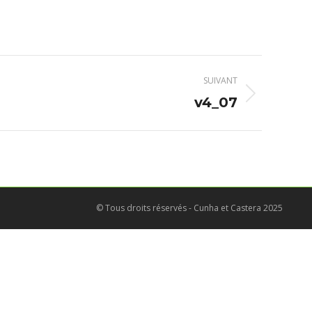
SUIVANT
v4_07
© Tous droits réservés - Cunha et Castera 2025