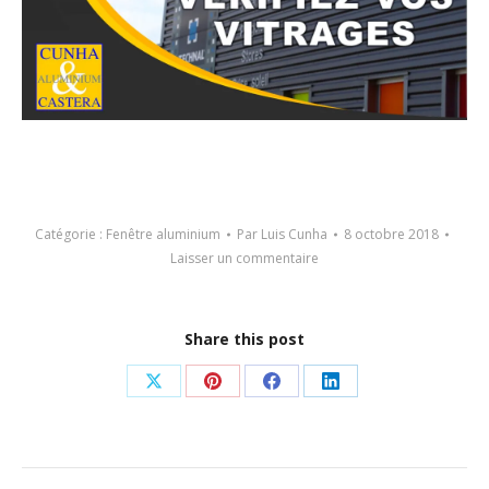
Catégorie :
Fenêtre aluminium
Par
Luis Cunha
8 octobre 2018
Laisser un commentaire
Share this post
Partager
Partager
Partager
Partager
sur
sur
sur
sur
X
Pinterest
Facebook
LinkedIn