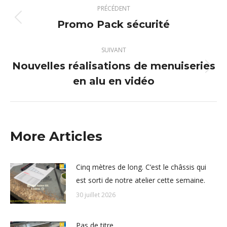
Navigation
PRÉCÉDENT
article
Promo Pack sécurité
Article
précédent
:
SUIVANT
Nouvelles réalisations de menuiseries
Article
en alu en vidéo
suivant
:
More Articles
Cinq mètres de long. C’est le châssis qui
est sorti de notre atelier cette semaine.
30 juillet 2026
Pas de titre