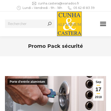
cunha.castera@wanadoo.fr
Lundi – Vendredi - 9h - 18h
05 62 61 83 39
Recherche
:
Promo Pack sécurité
Vous êtes ici :
Porte d'entrée aluminium
Sep
17
2018