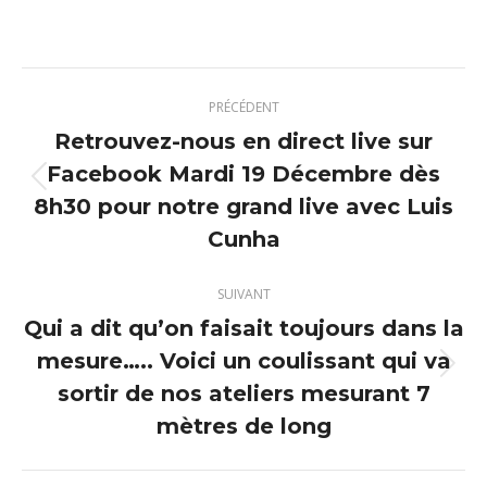
sur
sur
sur
sur
X
Pinterest
Facebook
LinkedIn
Navigation
PRÉCÉDENT
article
Retrouvez-nous en direct live sur
Facebook Mardi 19 Décembre dès
Article
8h30 pour notre grand live avec Luis
précédent
Cunha
:
SUIVANT
Qui a dit qu’on faisait toujours dans la
mesure….. Voici un coulissant qui va
Article
sortir de nos ateliers mesurant 7
suivant
mètres de long
: