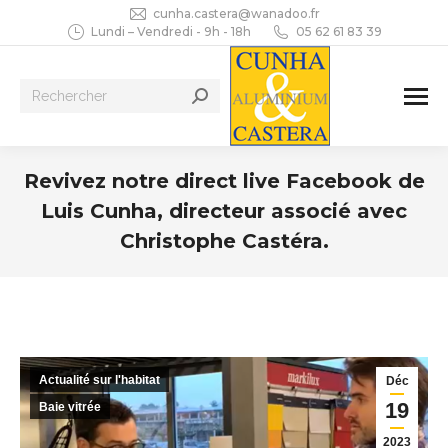
cunha.castera@wanadoo.fr
Lundi – Vendredi - 9h - 18h
05 62 61 83 39
Recherche
:
Revivez notre direct live Facebook de
Luis Cunha, directeur associé avec
Christophe Castéra.
Vous êtes ici :
Actualité sur l'habitat
Déc
19
Baie vitrée
2023