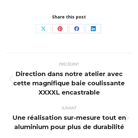
Share this post
Partager
Partager
Partager
Partager
sur
sur
sur
sur
X
Pinterest
Facebook
LinkedIn
Navigation
PRÉCÉDENT
article
Direction dans notre atelier avec
cette magnifique baie coulissante
Article
précédent
XXXXL encastrable
:
SUIVANT
Une réalisation sur-mesure tout en
Article
aluminium pour plus de durabilité
suivant
: