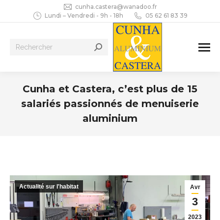
cunha.castera@wanadoo.fr
Lundi – Vendredi - 9h - 18h
05 62 61 83 39
Recherche
:
Cunha et Castera, c’est plus de 15
salariés passionnés de menuiserie
aluminium
Vous êtes ici :
Actualité sur l'habitat
Avr
3
2023