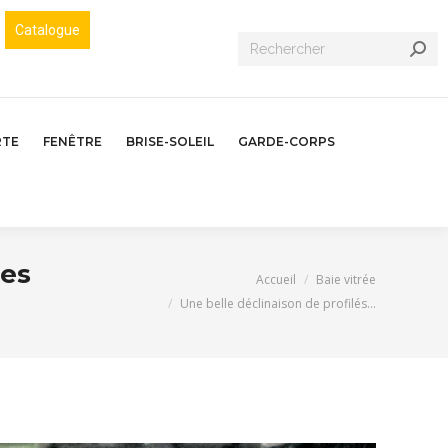
Catalogue
Recherche
:
RTE
FENÊTRE
BRISE-SOLEIL
GARDE-CORPS
les
Vous êtes ici :
Accueil
Baie vitrée
Une belle déclinaison de profilés…