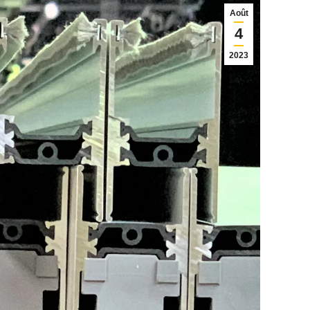
Août
4
2023