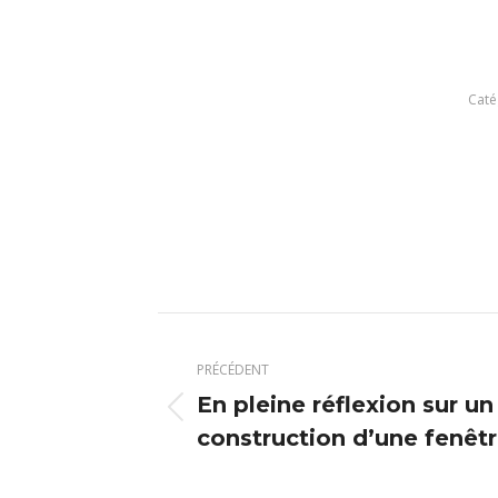
Caté
Navigation
article
PRÉCÉDENT
En pleine réflexion sur un
Article
construction d’une fenêtr
précédent
: