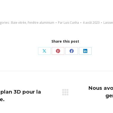
gories :
Baie vitrée
,
Fenêtre aluminium
Par
Luis Cunha
4 août 2023
Laisse
Share this post
Partager
Partager
Partager
Partager
sur
sur
sur
sur
X
Pinterest
Facebook
LinkedIn
Nous avo
 plan 3D pour la
ge
Article
e.
suivant
: