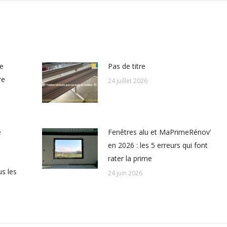
le
Pas de titre
re
24 juillet 2026
e
Fenêtres alu et MaPrimeRénov’
en 2026 : les 5 erreurs qui font
rater la prime
s les
24 juin 2026