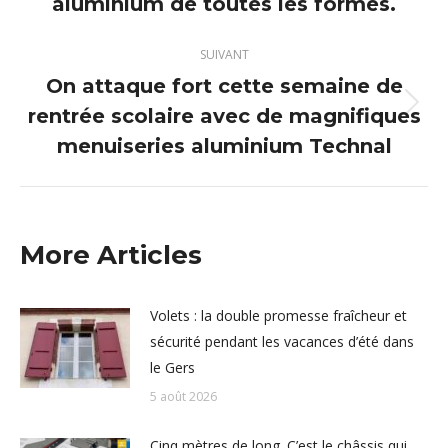
aluminium de toutes les formes.
précédent
:
SUIVANT
On attaque fort cette semaine de
rentrée scolaire avec de magnifiques
Article
suivant
menuiseries aluminium Technal
:
More Articles
Volets : la double promesse fraîcheur et
sécurité pendant les vacances d’été dans
le Gers
5 août 2026
Cinq mètres de long. C’est le châssis qui