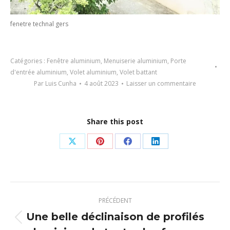
fenetre technal gers
Catégories :
Fenêtre aluminium
,
Menuiserie aluminium
,
Porte
d'entrée aluminium
,
Volet aluminium
,
Volet battant
Par
Luis Cunha
4 août 2023
Laisser un commentaire
Share this post
Partager
Partager
Partager
Partager
sur
sur
sur
sur
X
Pinterest
Facebook
LinkedIn
Navigation
PRÉCÉDENT
article
Une belle déclinaison de profilés
Article