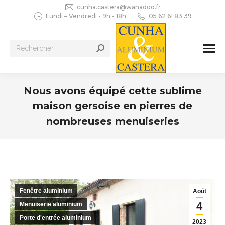
cunha.castera@wanadoo.fr
Lundi – Vendredi - 9h - 18h
05 62 61 83 39
Recherche
:
Nous avons équipé cette sublime
maison gersoise en pierres de
nombreuses menuiseries
Vous êtes ici :
Fenêtre aluminium
Août
4
Menuiserie aluminium
Porte d'entrée aluminium
2023