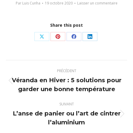
Par
Luis Cunha
19 octobre 2020
Laisser un commentaire
Share this post
Partager
Partager
Partager
Partager
sur
sur
sur
sur
X
Pinterest
Facebook
LinkedIn
Navigation
PRÉCÉDENT
article
Véranda en Hiver : 5 solutions pour
Article
garder une bonne température
précédent
:
SUIVANT
L’anse de panier ou l’art de cintrer
Article
l’aluminium
suivant
: