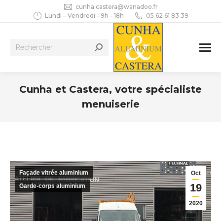
cunha.castera@wanadoo.fr
Lundi – Vendredi - 9h - 18h
05 62 61 83 39
Recherche
:
Cunha et Castera, votre spécialiste
menuiserie
Vous êtes ici :
Façade vitrée aluminium
Oct
19
Garde-corps aluminium
2020