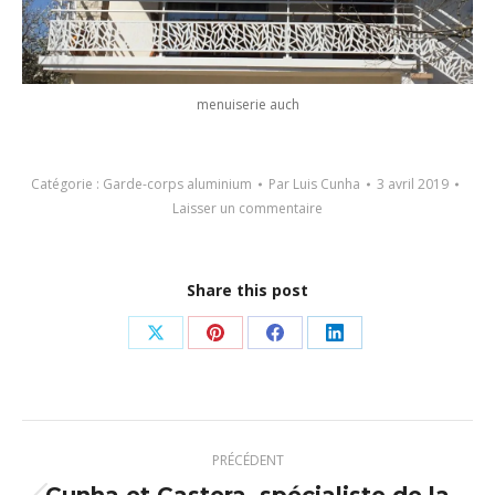
menuiserie auch
Catégorie :
Garde-corps aluminium
Par
Luis Cunha
3 avril 2019
Laisser un commentaire
Share this post
Partager
Partager
Partager
Partager
sur
sur
sur
sur
X
Pinterest
Facebook
LinkedIn
Navigation
PRÉCÉDENT
article