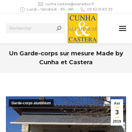
cunha.castera@wanadoo.fr
Lundi – Vendredi - 9h - 18h
05 62 61 83 39
Recherche
:
Un Garde-corps sur mesure Made by
Cunha et Castera
Vous êtes ici :
Garde-corps aluminium
Avr
3
2019