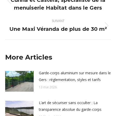
Cunha et Castera, spécialiste de la
Article
menuiserie Habitat dans le Gers
précédent
:
SUIVANT
Une Maxi Véranda de plus de 30 m²
Article
suivant
:
More Articles
Garde-corps aluminium sur mesure dans le
Gers : réglementation, styles et tarifs
13 mai 2026
L’art de sécuriser sans occulter : La
transparence absolue du garde-corps