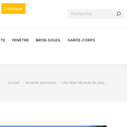
Catalogue
Recherche
:
RTE
FENÊTRE
BRISE-SOLEIL
GARDE-CORPS
Vous êtes ici :
Accueil
Véranda aluminium
Une Maxi Véranda de plus…