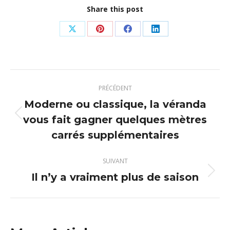
Share this post
Partager
Partager
Partager
Partager
sur
sur
sur
sur
X
Pinterest
Facebook
LinkedIn
Navigation
PRÉCÉDENT
article
Moderne ou classique, la véranda
vous fait gagner quelques mètres
Article
précédent
carrés supplémentaires
:
SUIVANT
Il n’y a vraiment plus de saison
Article
suivant
: