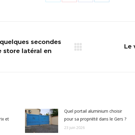
Partager
Partager
Partager
Partager
sur
sur
sur
sur
X
Pinterest
Facebook
LinkedIn
 quelques secondes
Le 
store latéral en
Article
suivant
:
Quel portail aluminium choisir
ix et
pour sa propriété dans le Gers ?
23 juin 2026