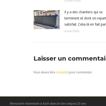
25 juin 2026
Il y a des chantiers qui se
terminent et dont on repar
satisfait. Celui-là en fait par
4 mai 2026
Laisser un commentai
Vous devez être
connecté
pour commenter.
Menuiserie Aluminium à Auch dans le Gers depuis 25 ans