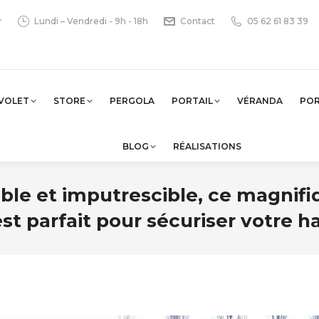
r
Lundi – Vendredi - 9h - 18h
Contact
05 62 61 83 39
VOLET
STORE
PERGOLA
PORTAIL
VÉRANDA
PO
BLOG
RÉALISATIONS
ble et imputrescible, ce magnifi
st parfait pour sécuriser votre h