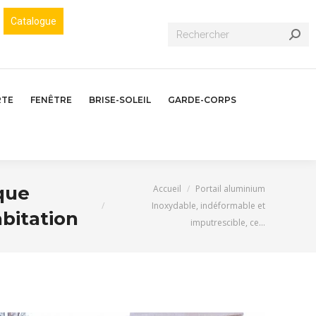
Catalogue
Recherche
:
RTE
FENÊTRE
BRISE-SOLEIL
GARDE-CORPS
Vous êtes ici :
que
Accueil
Portail aluminium
Inoxydable, indéformable et
abitation
imputrescible, ce…