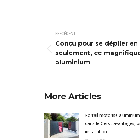
Navigation
PRÉCÉDENT
article
Conçu pour se déplier en
seulement, ce magnifique 
Article
précédent
aluminium
:
More Articles
Portail motorisé aluminium
dans le Gers : avantages, pr
installation