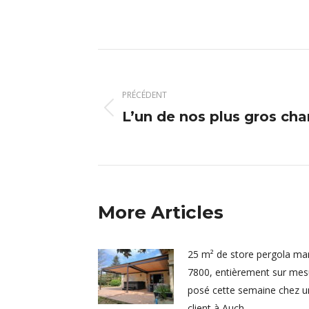
Navigation
article
PRÉCÉDENT
L’un de nos plus gros cha
Article
précédent
:
More Articles
25 m² de store pergola mar
7800, entièrement sur mes
posé cette semaine chez u
client à Auch.