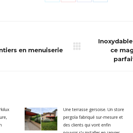
Partager
Partager
Partager
Partager
sur
sur
sur
sur
X
Pinterest
Facebook
LinkedIn
Inoxydable
ntiers en menuiserie
ce mag
Article
suivant
parfai
:
kilux
Une terrasse gersoise. Un store
ure,
pergola fabriqué sur-mesure et
n
des clients qui vont enfin
pouvoir s’y installer en janvier