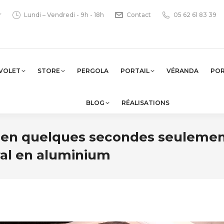
r
Lundi – Vendredi - 9h - 18h
Contact
05 62 61 83 39
VOLET
STORE
PERGOLA
PORTAIL
VÉRANDA
PO
BLOG
RÉALISATIONS
r en quelques secondes seulemen
ral en aluminium