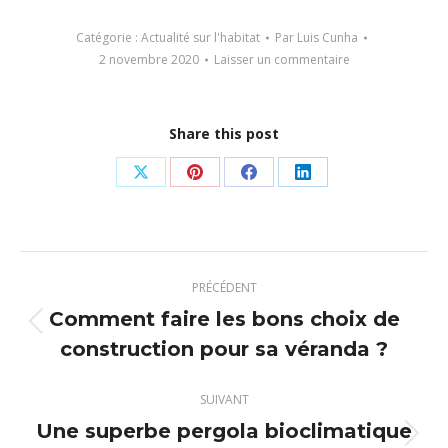
Catégorie :
Actualité sur l'habitat
Par
Luis Cunha
2 novembre 2020
Laisser un commentaire
Share this post
Partager
Partager
Partager
Partager
sur
sur
sur
sur
X
Pinterest
Facebook
LinkedIn
Navigation
PRÉCÉDENT
article
Comment faire les bons choix de
Article
construction pour sa véranda ?
précédent
:
SUIVANT
Une superbe pergola bioclimatique
Article