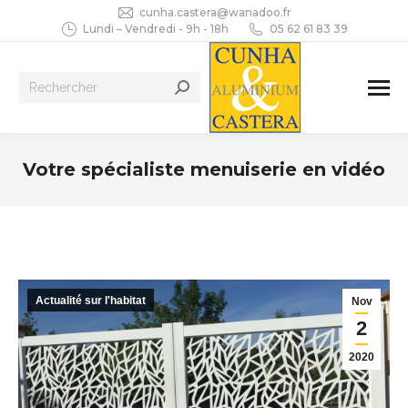
cunha.castera@wanadoo.fr
Lundi – Vendredi - 9h - 18h
05 62 61 83 39
Recherche
:
Votre spécialiste menuiserie en vidéo
Vous êtes ici :
Actualité sur l'habitat
Nov
2
2020