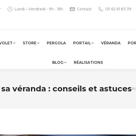
r
Lundi – Vendredi - 9h - 18h
Contact
05 62 61 83 39
VOLET
STORE
PERGOLA
PORTAIL
VÉRANDA
PO
BLOG
RÉALISATIONS
sa véranda : conseils et astuces
Vo
Ac