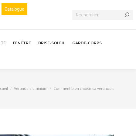
Catalogue
Recherche
:
RTE
FENÊTRE
BRISE-SOLEIL
GARDE-CORPS
us êtes ici :
cueil
Véranda aluminium
Comment bien choisir sa véranda…