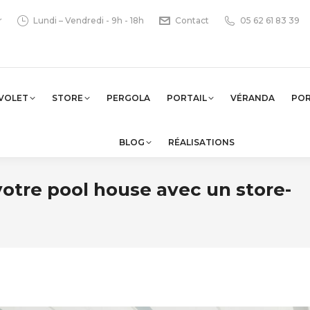
r
Lundi – Vendredi - 9h - 18h
Contact
05 62 61 83 39
VOLET
STORE
PERGOLA
PORTAIL
VÉRANDA
PO
BLOG
RÉALISATIONS
re pool house avec un store-