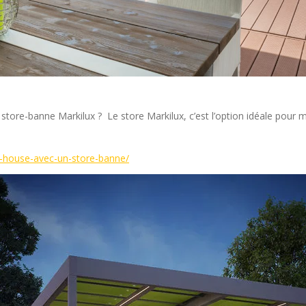
ore-banne Markilux ? Le store Markilux, c’est
l’option idéale pour 
l-house-avec-un-store-banne/