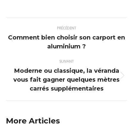
sur
sur
sur
sur
X
Pinterest
Facebook
LinkedIn
Navigation
PRÉCÉDENT
article
Comment bien choisir son carport en
Article
aluminium ?
précédent
:
SUIVANT
Moderne ou classique, la véranda
vous fait gagner quelques mètres
Article
suivant
carrés supplémentaires
:
More Articles