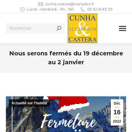
cunha.castera@wanadoo.fr
Lundi – Vendredi - 9h - 18h
05 62 61 83 39
Recherche
:
Nous serons fermés du 19 décembre
au 2 janvier
Vous êtes ici :
Actualité sur l'habitat
Déc
16
2022