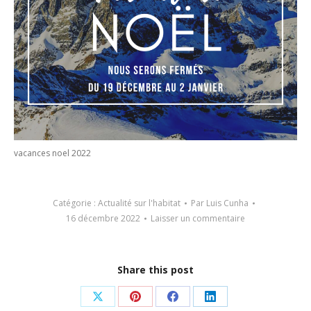
vacances noel 2022
Catégorie :
Actualité sur l'habitat
Par
Luis Cunha
16 décembre 2022
Laisser un commentaire
Share this post
Partager
Partager
Partager
Partager