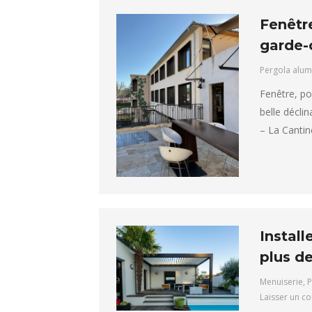
Fenêtre
garde-c
Pergola alum
Fenêtre, po
belle décli
– La Cantin
Instal
plus de
Menuiserie
,
P
Laisser un c