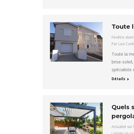
Toute 
Fenêtre alum
Par
Luis Cun
Toute la me
brise-soleil
spécialiste
Détails
Quels s
pergola
Actualité sur 
Laisser un c