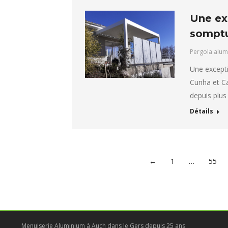
Une ex
sompt
Pergola alum
Une except
Cunha et Ca
depuis plus
Détails
←
1
…
55
Menuiserie Aluminium à Auch dans le Gers depuis 25 ans