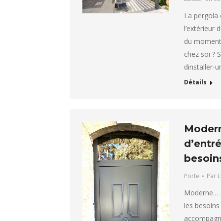
La pergola 
l’extérieur
du moment. 
chez soi ? 
dinstaller-
Détails
Moderne
d’entr
besoin
Porte
Par
L
Moderne… av
les besoins 
accompagne 