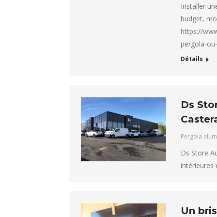
Installer u
budget, mod
https://www
pergola-ou
Détails
Ds Sto
Caster
Pergola alum
Ds Store Au
intérieures 
Un bri