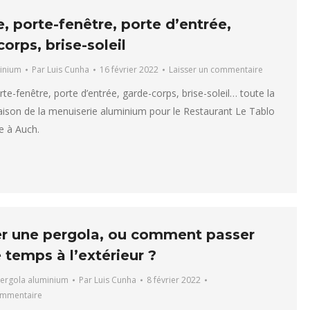
, porte-fenêtre, porte d’entrée,
orps, brise-soleil
inium
Par
Luis Cunha
16 février 2022
Laisser un commentaire
rte-fenêtre, porte d’entrée, garde-corps, brise-soleil… toute la
naison de la menuiserie aluminium pour le Restaurant Le Tablo
e à Auch.
ler une pergola, ou comment passer
 temps à l’extérieur ?
ergola aluminium
Par
Luis Cunha
8 février 2022
ommentaire