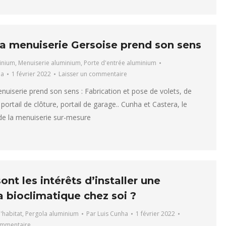
la menuiserie Gersoise prend son sens
inium
,
Menuiserie aluminium
,
Porte d'entrée aluminium
ha
1 février 2022
Laisser un commentaire
nuiserie prend son sens : Fabrication et pose de volets, de
, portail de clôture, portail de garage.. Cunha et Castera, le
 de la menuiserie sur-mesure
ont les intérêts d’installer une
 bioclimatique chez soi ?
l'habitat
,
Pergola aluminium
Par
Luis Cunha
1 février 2022
ommentaire