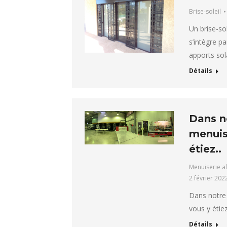
Brise-soleil
Un brise-so
s’intègre p
apports sol
Détails
Dans no
menuis
étiez..
Menuiserie a
2 février 202
Dans notre 
vous y étie
Détails