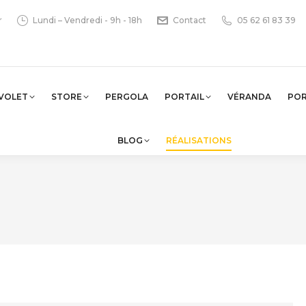
r
Lundi – Vendredi - 9h - 18h
Contact
05 62 61 83 39
VOLET
STORE
PERGOLA
PORTAIL
VÉRANDA
PO
BLOG
RÉALISATIONS