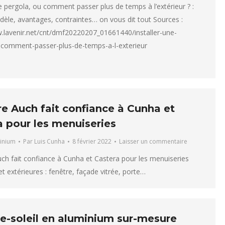
ne pergola, ou comment passer plus de temps à l’extérieur ? :
èle, avantages, contraintes… on vous dit tout Sources :
.lavenir.net/cnt/dmf20220207_01661440/installer-une-
-comment-passer-plus-de-temps-a-l-exterieur
re Auch fait confiance à Cunha et
a pour les menuiseries
inium
Par
Luis Cunha
8 février 2022
Laisser un commentaire
ch fait confiance à Cunha et Castera pour les menuiseries
et extérieures : fenêtre, façade vitrée, porte…
se-soleil en aluminium sur-mesure