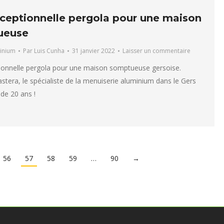
ceptionnelle pergola pour une maison
ueuse
inium
Par
Luis Cunha
31 janvier 2022
Laisser un commentaire
ionnelle pergola pour une maison somptueuse gersoise.
stera, le spécialiste de la menuiserie aluminium dans le Gers
 de 20 ans !
56
57
58
59
…
90
→