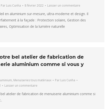
Par
Luis Cunha
8 février 2022
Laisser un commentaire
leil en aluminium sur-mesure, ultra-moderne et design. Il
arfaitement à la façade : Protection solaire, Gestion des
aires, Optimisation de la lumière naturelle
tre bel atelier de fabrication de
erie aluminium comme si vous y
luminium
,
Menuiseries tous matériaux
Par
Luis Cunha
2
Laisser un commentaire
bel atelier de fabrication de menuiserie aluminium comme si
z..