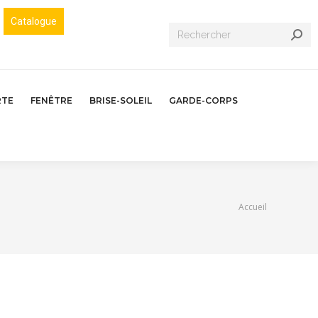
Catalogue
Recherche
:
RTE
FENÊTRE
BRISE-SOLEIL
GARDE-CORPS
Vous êtes ici :
Accueil