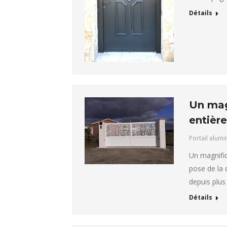
Détails
Un mag
entièr
Portail alum
Un magnifiq
pose de la 
depuis plus
Détails