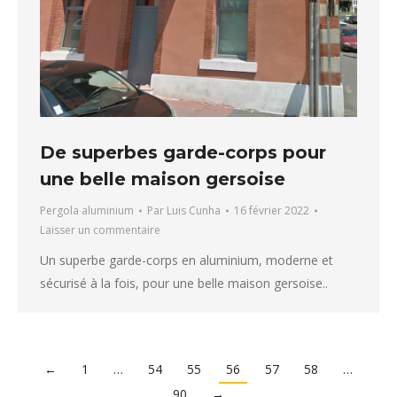
De superbes garde-corps pour
une belle maison gersoise
Pergola aluminium
Par
Luis Cunha
16 février 2022
Laisser un commentaire
Un superbe garde-corps en aluminium, moderne et
sécurisé à la fois, pour une belle maison gersoise..
←
1
…
54
55
56
57
58
…
90
→