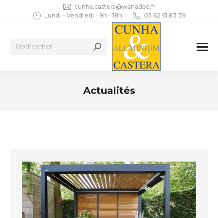
cunha.castera@wanadoo.fr
Lundi – Vendredi - 9h - 18h
05 62 61 83 39
Recherche
:
Actualités
Vous êtes ici :